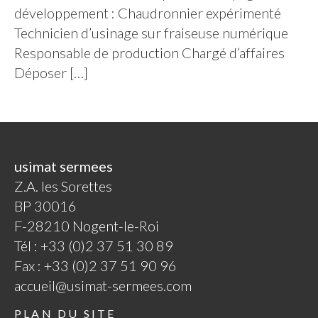
développement : Chaudronnier expérimenté
Technicien d’usinage sur fraiseuse numérique
Responsable de production Chargé d’affaires
Déposer […]
usimat sermees
Z.A. les Sorettes
BP 30016
F-28210 Nogent-le-Roi
Tél : +33 (0)2 37 51 30 89
Fax : +33 (0)2 37 51 90 96
accueil@usimat-sermees.com
PLAN DU SITE