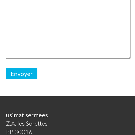
usimat sermees
Z.A. les Sorettes
BP 30016