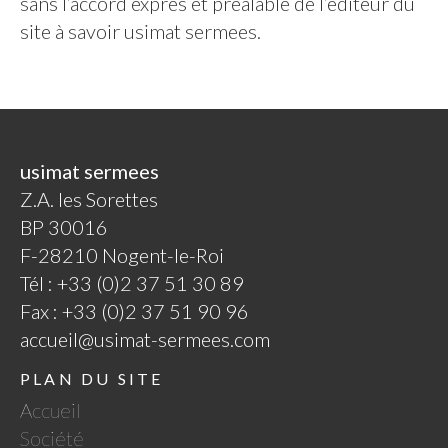
sans l’accord exprès et préalable de l’éditeur du
site à savoir usimat sermees.
usimat sermees
Z.A. les Sorettes
BP 30016
F-28210 Nogent-le-Roi
Tél : +33 (0)2 37 51 30 89
Fax : +33 (0)2 37 51 90 96
accueil@usimat-sermees.com
PLAN DU SITE
Accueil
Société