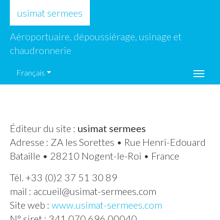
usimat sermees
Aéroportuaire, dépoussiérage, usinage et
Mentions légales
chaudronnerie
Français
Éditeur du site :
usimat sermees
Adresse : ZA les Sorettes • Rue Henri-Edouard
Bataille • 28210 Nogent-le-Roi • France
Tél. +33 (0)2 37 51 30 89
mail :
accueil@usimat-sermees.com
Site web :
www.usimat-sermees.com
N° siret : 341 070 696 00040