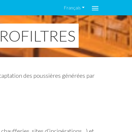
Français
TROFILTRES
 captation des poussières générées par
 chaufferies, sites d’incinérations…) et