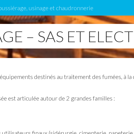
oussiérage, usinage et chaudronnerie
GE – SAS ET ELEC
 équipements destinés au traitement des fumées, à la
e est articulée autour de 2 grandes familles :
 utilisateurs finaux (sidérurgie, cimenterie, papeterie,