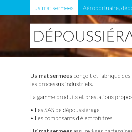
usimat sermees
Aéroportuaire, dép
DÉPOUSSIÉRA
Usimat sermees
conçoit et fabrique des
les processus industriels.
La gamme produits et prestations proposé
• Les SAS de dépoussiérage
• Les composants d’électrofiltres
Usimat sermees
assure à ses partenaires