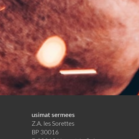
usimat sermees
Z.A. les Sorettes
BP 30016