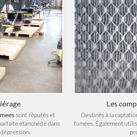
iérage
Les compo
rmees
sont réputés et
Destinés à la captatio
arfaite étanchéité dans
fumées. Également utili
 dépression.
pr