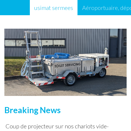
usimat sermees
Aéroportuaire, dép
Média
Étiquette :
Breaking News
Coup de projecteur sur nos chariots vide-