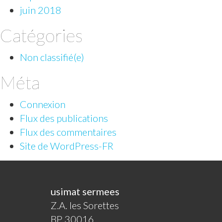
juin 2018
Catégories
Non classifié(e)
Méta
Connexion
Flux des publications
Flux des commentaires
Site de WordPress-FR
usimat sermees
Z.A. les Sorettes
BP 30016