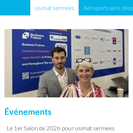
usimat sermees
Aéroportuaire, dép
salons
Étiquette :
Événements
Le 1er Salon de 2026 pour usimat sermees