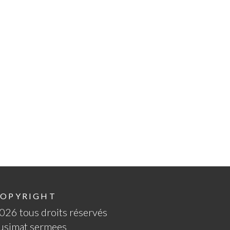
OPYRIGHT
026 tous droits réservés
 usimat sermees